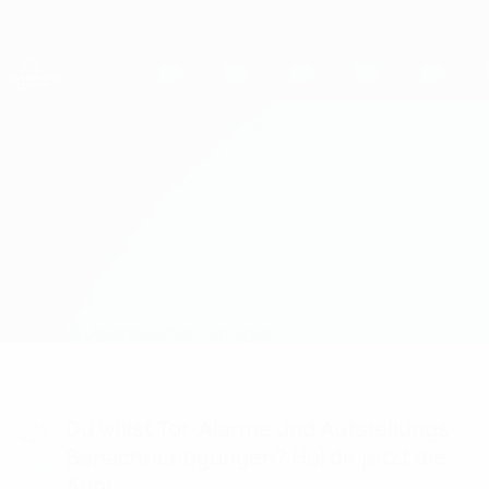
Direkt
zum
Hauptinhalt
UEFA Women's Champions League
Erhalten
Live-Ergebnisse &amp; Statistiken
UEFA Women's Champions League
St. Pölten vs Vllaznia Statistiken
Überblick
Updates
Infos zum Spiel
Du willst Tor-Alarme und Aufstellungs-
Benachrichtigungen? Hol dir jetzt die
App!