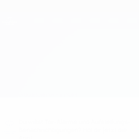
Direkt
zum
Hauptinhalt
UEFA Women's Champions League
Erhalten
Live-Ergebnisse &amp; Statistiken
UEFA Women's Champions League
Breiðablik vs Metalist 1925
Überblick
Updates
Infos zum Spiel
Du willst Tor-Alarme und Aufstellungs-
Benachrichtigungen? Hol dir jetzt die
App!