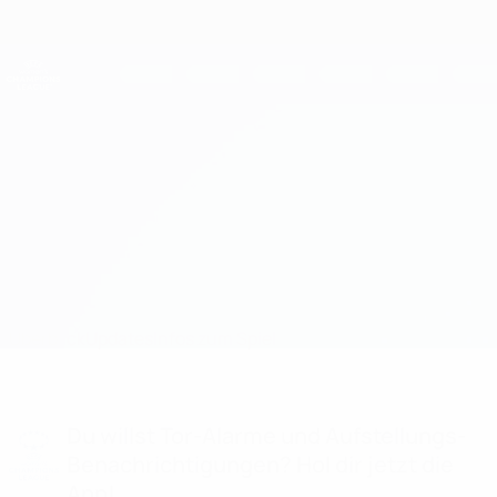
Direkt
zum
Hauptinhalt
UEFA Women's Champions League
Erhalten
Live-Ergebnisse &amp; Statistiken
UEFA Women's Champions League
Bayern vs OL Lyonnes Aufstellungen
Überblick
Updates
Infos zum Spiel
Du willst Tor-Alarme und Aufstellungs-
Benachrichtigungen? Hol dir jetzt die
App!