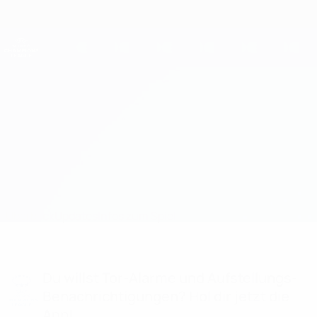
Direkt
zum
Hauptinhalt
UEFA Women's Champions League
Erhalten
Live-Ergebnisse &amp; Statistiken
UEFA Women's Champions League
Bayern vs OL Lyonnes
Überblick
Updates
Infos zum Spiel
Du willst Tor-Alarme und Aufstellungs-
Benachrichtigungen? Hol dir jetzt die
App!