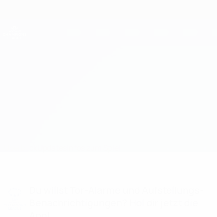
Direkt
zum
Hauptinhalt
UEFA Women's Champions League
Erhalten
Live-Ergebnisse &amp; Statistiken
UEFA Women's Champions League
BIIK-Shymkent vs Frankfurt Aufstellungen
Überblick
Updates
Infos zum Spiel
Du willst Tor-Alarme und Aufstellungs-
Benachrichtigungen? Hol dir jetzt die
App!