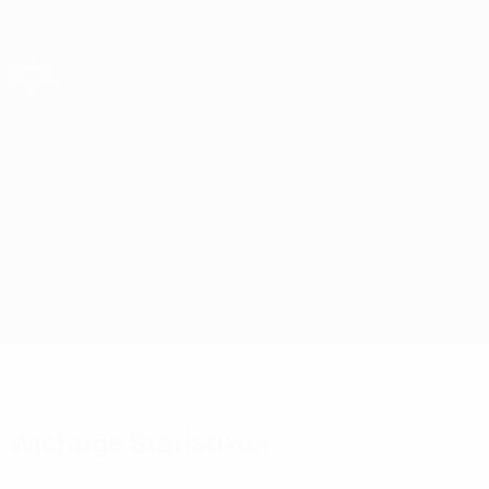
Direkt
zum
Hauptinhalt
UEFA-U21-Europameisterschaft
San Marino vs Republik Irland
Überblick
Updates
Infos zum Spiel
Wichtige Statistiken