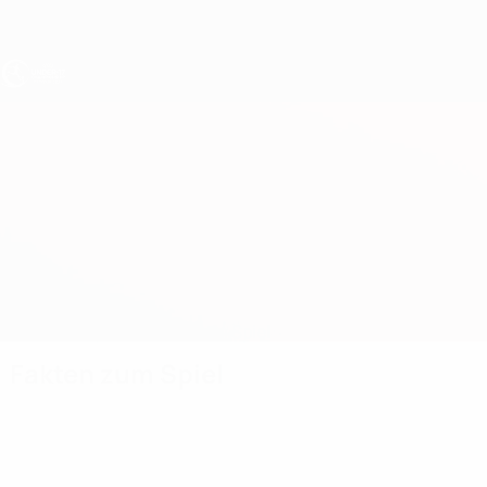
Direkt
zum
Hauptinhalt
UEFA U17-EM
Deutschland vs Nordmazedonien
Überblick
Updates
Infos zum Spiel
Fakten zum Spiel