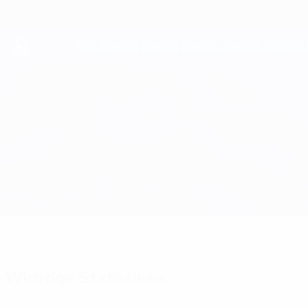
Direkt
zum
Hauptinhalt
UEFA Youth League
Lokomotiva Zagreb vs FCSB
Überblick
Updates
Infos zum Spiel
Wichtige Statistiken