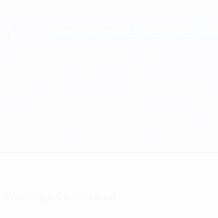
Direkt
zum
Hauptinhalt
UEFA Youth League
Zbrojovka Brno vs Trenčín
Überblick
Updates
Infos zum Spiel
Wichtige Statistiken