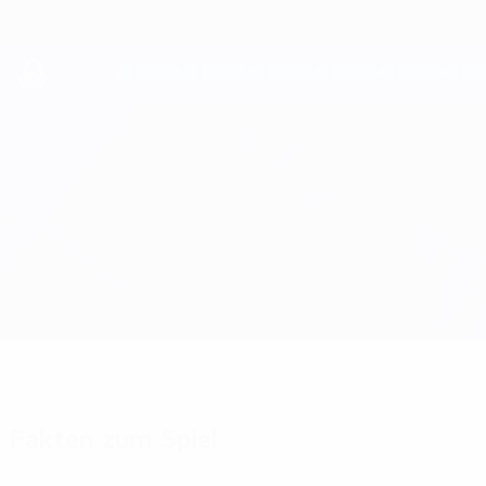
Direkt
zum
Hauptinhalt
UEFA Youth League
Barcelona vs FC Porto
Überblick
Updates
Infos zum Spiel
Fakten zum Spiel