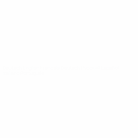
News
Über
SEITEN IM
UEFA-
NETZWERK
UEFA.com
UEFA-Stiftung
für Kinder
SPRACHE &AUML;NDERN
Deutsch
English
Français
Deutsch
Русский
Español
Italiano
Português
Datenschutz
Nutzungsbedingungen
Cookie-Politik
Datenschutzeinstellungen