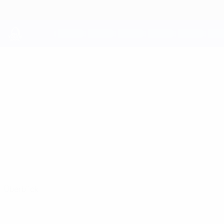
Direkt
zum
Hauptinhalt
UEFA Youth League
ARDA ÖZTÜRK
Arda Öztürk Stat.
Trabzonspor A.Ş.
Türkei
Überblick