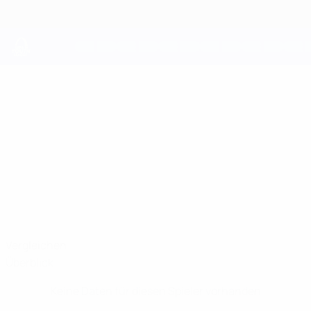
Direkt
zum
Hauptinhalt
UEFA Youth League
FREDERIK
Frederik Vestergaard Stat.
VESTERGAARD
Midtjylland
Dänemark
Vergleichen
Überblick
Keine Daten für diesen Spieler vorhanden