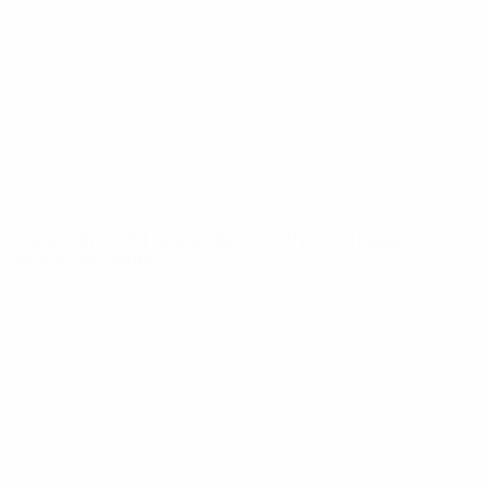
News
Über
SEITEN IM
UEFA-
NETZWERK
UEFA.com
UEFA-Stiftung
für Kinder
SPRACHE &AUML;NDERN
Deutsch
English
Français
Deutsch
Русский
Español
Italiano
Português
Datenschutz
Nutzungsbedingungen
Cookie-Politik
Datenschutzeinstellungen