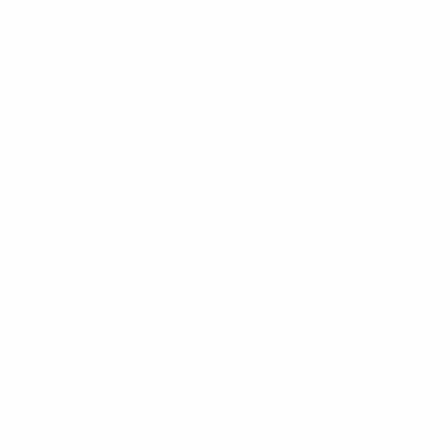
News
Über
SEITEN IM
UEFA-
NETZWERK
UEFA.com
UEFA-Stiftung
für Kinder
SPRACHE &AUML;NDERN
Deutsch
English
Français
Deutsch
Русский
Español
Italiano
Português
Datenschutz
Nutzungsbedingungen
Cookie-Politik
Datenschutzeinstellungen