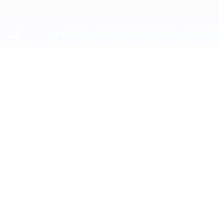
Direkt
zum
Hauptinhalt
UEFA Youth League
ANUAR
Anuar Abdashyn Stat.
ABDASHYN
Ordabasy
Kasachstan
Überblick