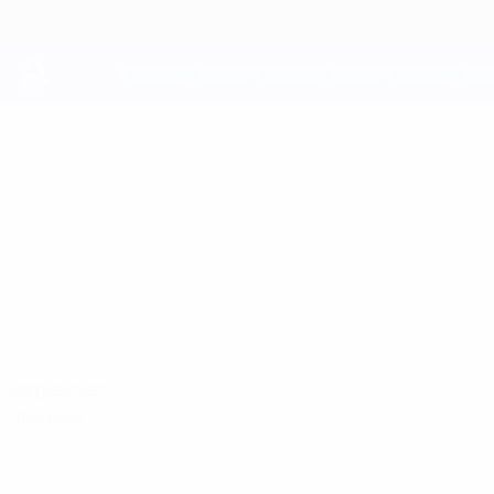
Direkt
zum
Hauptinhalt
UEFA Youth League
STELIO
Stelio Sulanjaku Stat.
SULANJAKU
Olympiacos
Griechenland
Vergleichen
Überblick