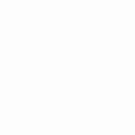
News
Über
SEITEN IM
UEFA-
NETZWERK
UEFA.com
UEFA-Stiftung
für Kinder
SPRACHE &AUML;NDERN
Deutsch
English
Français
Deutsch
Русский
Español
Italiano
Português
Datenschutz
Nutzungsbedingungen
Cookie-Politik
Datenschutzeinstellungen