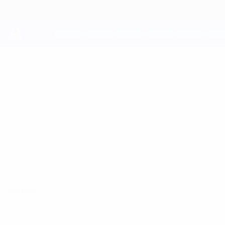
Direkt
zum
Hauptinhalt
UEFA Youth League
STELIO
Stelio Sulanjaku Stat.
SULANJAKU
Olympiacos
Griechenland
Überblick