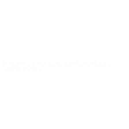
News
Über
SEITEN IM
UEFA-
NETZWERK
UEFA.com
UEFA-Stiftung
für Kinder
SPRACHE &AUML;NDERN
Deutsch
English
Français
Deutsch
Русский
Español
Italiano
Português
Datenschutz
Nutzungsbedingungen
Cookie-Politik
Datenschutzeinstellungen