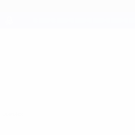
Direkt
zum
Hauptinhalt
UEFA Youth League
MARTINS
Martins Velika Stat.
VELIKA
Jelgava
Überblick