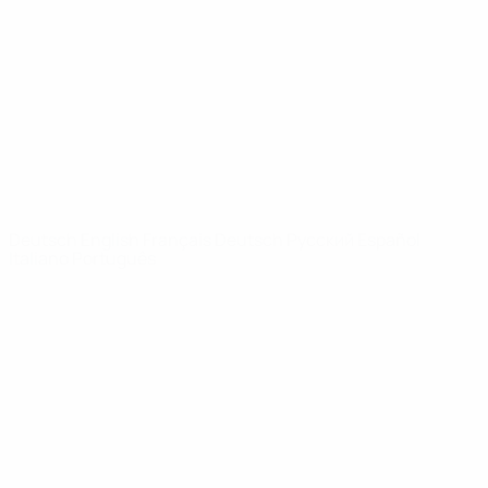
News
Über
SEITEN IM
UEFA-
NETZWERK
UEFA.com
UEFA-Stiftung
für Kinder
SPRACHE &AUML;NDERN
Deutsch
English
Français
Deutsch
Русский
Español
Italiano
Português
Datenschutz
Nutzungsbedingungen
Cookie-Politik
Datenschutzeinstellungen