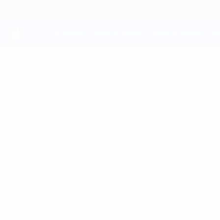
Direkt
zum
Hauptinhalt
UEFA Youth League
ADAMS
Adams Dreimanis Stat.
DREIMANIS
Jelgava
Lettland
Überblick