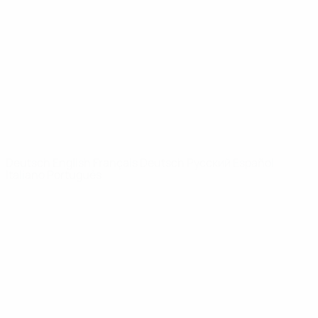
News
Über
SEITEN IM
UEFA-
NETZWERK
UEFA.com
UEFA-Stiftung
für Kinder
SPRACHE &AUML;NDERN
Deutsch
English
Français
Deutsch
Русский
Español
Italiano
Português
Datenschutz
Nutzungsbedingungen
Cookie-Politik
Datenschutzeinstellungen