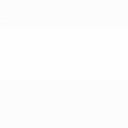
Direkt
zum
Hauptinhalt
UEFA-Superpokal
Video
Highlights
UEFA-Superpokal
Spiel
Video
News
Event Guide