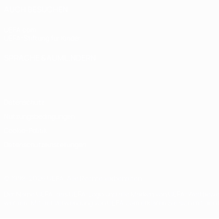
AUCH BESUCHEN
UEFA.com
UEFA-Stiftung für Kinder
SPRACHE &AUML;NDERN
Deutsch
English
Français
Deutsch
Русский
Español
Italiano
Datenschutz
Nutzungsbedingungen
Cookie-Politik
Datenschutzeinstellungen
© 1998-2026 UEFA. Alle Rechte vorbehalten
Der Name UEFA, das UEFA-Logo und alle Marken von UEFA-Wettbewerb
werden. Mit der Verwendung von UEFA.com erklären Sie sich mit den