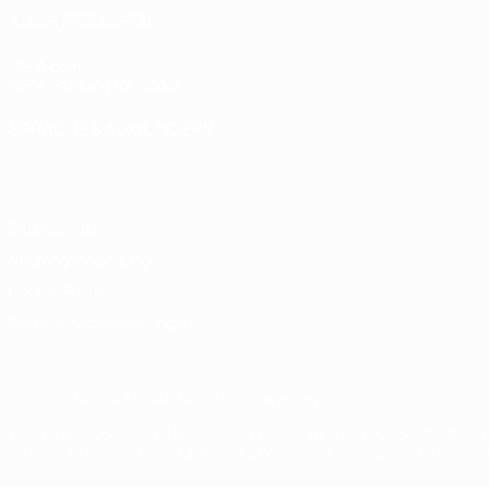
AUCH BESUCHEN
UEFA.com
UEFA-Stiftung für Kinder
SPRACHE &AUML;NDERN
Deutsch
English
Français
Deutsch
Русский
Español
Italiano
Datenschutz
Nutzungsbedingungen
Cookie-Politik
Datenschutzeinstellungen
© 1998-2026 UEFA. Alle Rechte vorbehalten
Der Name UEFA, das UEFA-Logo und alle Marken von UEFA-Wettbewerb
werden. Mit der Verwendung von UEFA.com erklären Sie sich mit den