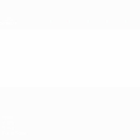
Direkt
zum
Hauptinhalt
UEFA-Superpokal
Video
Highlights
UEFA-Superpokal
Spiel
Video
News
Event Guide