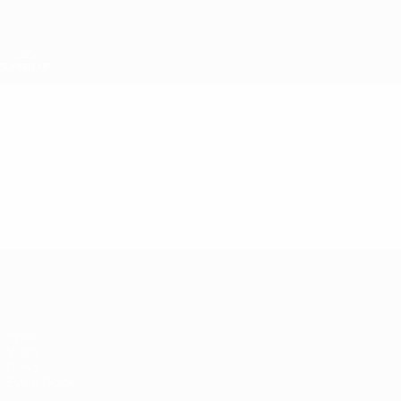
Direkt
zum
Hauptinhalt
UEFA-Superpokal
Video
Im Fokus
UEFA-Superpokal
Spiel
Video
News
Event Guide