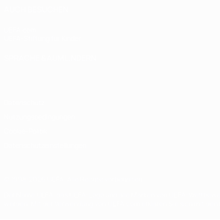
AUCH BESUCHEN
UEFA.com
UEFA-Stiftung für Kinder
SPRACHE &AUML;NDERN
Deutsch
English
Français
Deutsch
Русский
Español
Italiano
Datenschutz
Nutzungsbedingungen
Cookie-Politik
Datenschutzeinstellungen
© 1998-2026 UEFA. Alle Rechte vorbehalten
Der Name UEFA, das UEFA-Logo und alle Marken von UEFA-Wettbewerb
werden. Mit der Verwendung von UEFA.com erklären Sie sich mit den