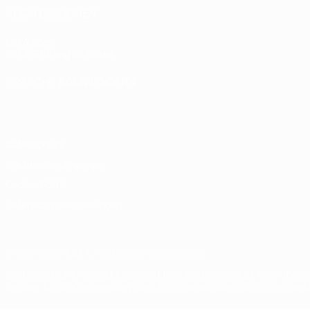
AUCH BESUCHEN
UEFA.com
UEFA-Stiftung für Kinder
SPRACHE &AUML;NDERN
Deutsch
English
Français
Deutsch
Русский
Español
Italiano
Datenschutz
Nutzungsbedingungen
Cookie-Politik
Datenschutzeinstellungen
© 1998-2026 UEFA. Alle Rechte vorbehalten
Der Name UEFA, das UEFA-Logo und alle Marken von UEFA-Wettbewerb
werden. Mit der Verwendung von UEFA.com erklären Sie sich mit den