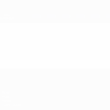
Direkt
zum
Hauptinhalt
UEFA-Superpokal
Video
Im Fokus
UEFA-Superpokal
Spiel
Video
News
Event Guide