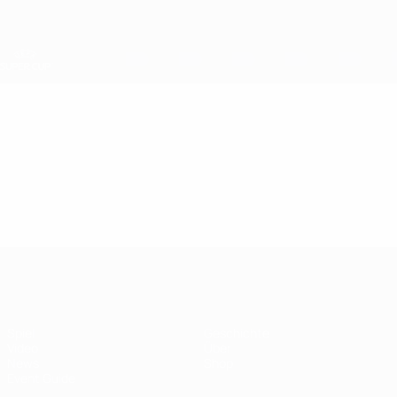
Direkt
zum
Hauptinhalt
UEFA-Superpokal
Video
Im Fokus
UEFA-Superpokal
Spiel
Geschichte
Video
Über
News
Shop
Event Guide