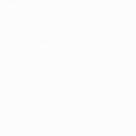
AUCH
BESUCHEN
UEFA.com
UEFA-Stiftung
für Kinder
SPRACHE &AUML;NDERN
Deutsch
English
Français
Deutsch
Русский
Español
Italiano
Português
Datenschutz
Nutzungsbedingungen
Cookie-Politik
Datenschutzeinstellungen
© 1998-2026 UEFA. Alle Rechte vorbehalten
Der Name UEFA, das UEFA-Logo und alle Marken von UEFA-