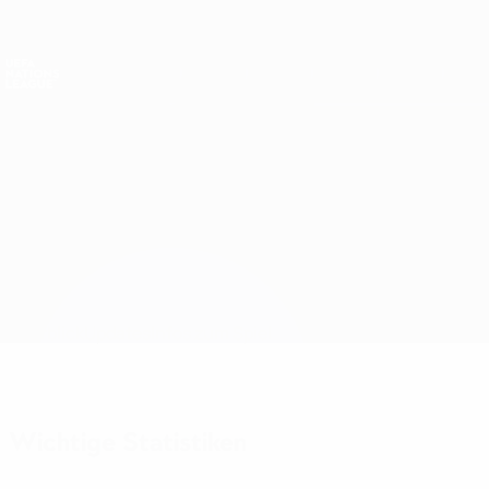
Direkt
zum
Hauptinhalt
Nations League &amp; Women's EURO
Live-Ergebnisse &amp; Statistiken
UEFA Nations League
Spanien vs Dänemark
Überblick
Updates
Infos zum Spiel
Wichtige Statistiken