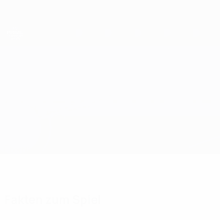
Direkt
zum
Hauptinhalt
UEFA Futsal Champions League
Hjørring vs Buba Mara
Überblick
Updates
Infos zum Spiel
Fakten zum Spiel