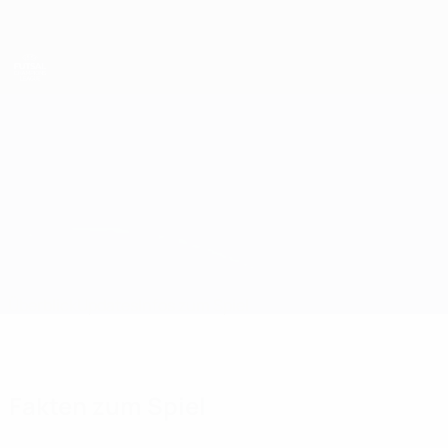
Direkt
zum
Hauptinhalt
UEFA Futsal Champions League
Luxol St. Andrews vs KMF Loznica-Grad 2018
Überblick
Updates
Infos zum Spiel
Fakten zum Spiel