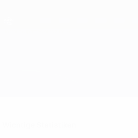
Direkt
zum
Hauptinhalt
UEFA Futsal Champions League
Überblick
Updates
Infos zum Spiel
Piast Gliwice vs Kauno Žalgiris
Wichtige Statistiken