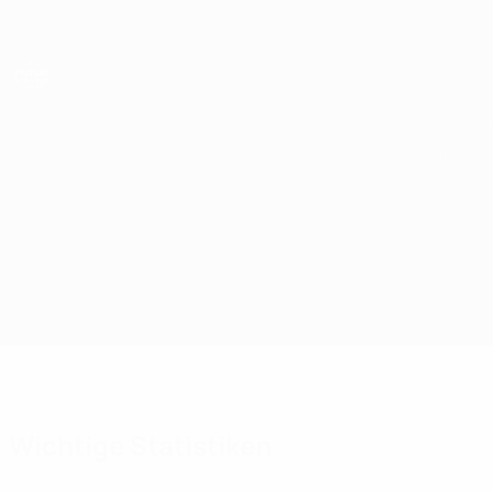
Direkt
zum
Hauptinhalt
UEFA Futsal Champions League
MFC CIU vs Blue Magic Dublin
Überblick
Updates
Infos zum Spiel
Wichtige Statistiken