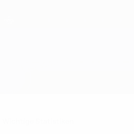
Direkt
zum
Hauptinhalt
UEFA Futsal Champions League
Tigers Roermond vs Ísbjörninn
Überblick
Updates
Infos zum Spiel
Wichtige Statistiken