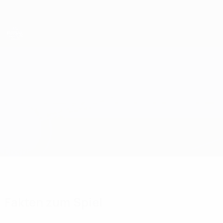
Direkt
zum
Hauptinhalt
UEFA Futsal Champions League
Futsal Minerva vs S.S. Folgore
Überblick
Updates
Infos zum Spiel
Fakten zum Spiel