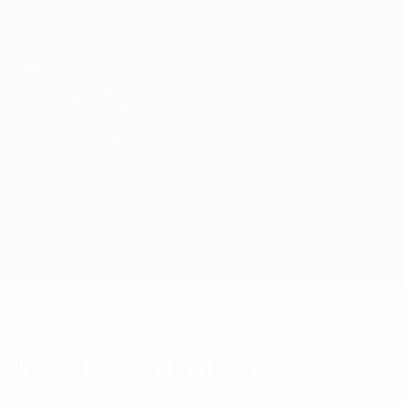
Direkt
zum
Hauptinhalt
UEFA Europa League Offiziell
Erhalten
Live-Ergebnisse &amp; Statistiken
UEFA Europa League
Viktoria Plzeň vs Freiburg
Überblick
Updates
Infos zum Spiel
Wichtige Statistiken