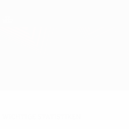
Direkt
zum
Hauptinhalt
UEFA Europa League Offiziell
Erhalten
Live-Ergebnisse &amp; Statistiken
UEFA Europa League
Spartak Trnava vs Häcken
Überblick
Updates
Infos zum Spiel
Wichtige Statistiken