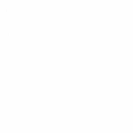
8
McGregor
Rangers
7153
9
Dragović
Crvena Zvezda
6653
10
Viergever
Utrecht
6469