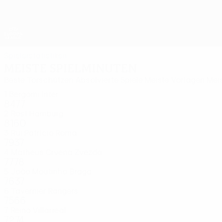
Direkt
zum
Hauptinhalt
UEFA Europa League Offiziell
Live-Ergebnisse &amp; Statistiken
UEFA Europa League
Spielerstatistiken
Meiste Spielminuten
Beste Torschützen
Absolvierte Spiele
Meiste Vorlagen
Mei
1
Bergomi
Inter
8477
2
Rost
Hamburg
8160
3
Rui Patrício
Roma
7937
4
Matheus
Crvena Zvezda
7778
5
João Moutinho
Braga
7637
6
Tavernier
Rangers
7566
7
Reina
Villarreal
7274