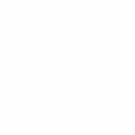
7
Matheus
Crvena Zvezda
85
8
Ricardo Horta
Braga
82
8
Mertens
Galatasaray
82
10
Reina
Villarreal
81