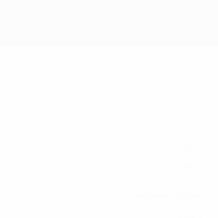
Erhalten
0
Hermann Ohlicher
13 Tore