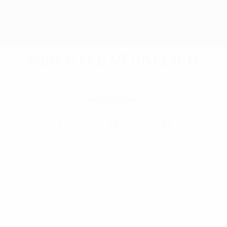
Direkter Vergleich
Siege
Unentschieden
Siege
1
0
0
Erzielte Tore
Allzeit-Toptorjäger
Wettbewerbsbilanz