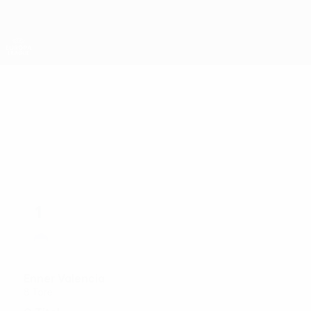
Direkt
zum
Hauptinhalt
UEFA Europa League Offiziell
Live-Ergebnisse &amp; Statistiken
UEFA Europa League
1
Enner Valencia
8 Tore