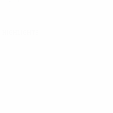
0 Titel
Highlights
01:55