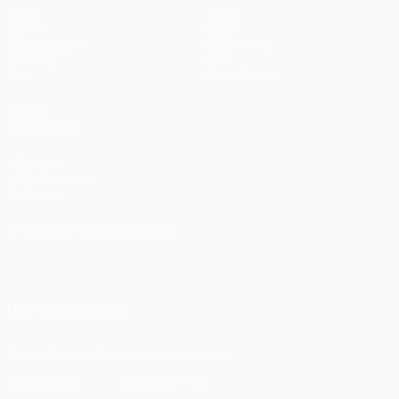
Spiele
Teams
UEFA.tv
News
Auslosungen
Geschichte
Gaming
Über
Stat.
Shop (Klubs)
AUCH
BESUCHEN
UEFA.com
UEFA-Stiftung
für Kinder
SPRACHE &AUML;NDERN
Deutsch
English
Français
Deutsch
Русский
Español
Italiano
Português
UNS FOLGEN AUF
Die offizielle App herunterladen