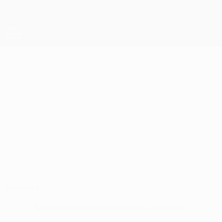
Direkt
zum
Hauptinhalt
UEFA Europa League Offiziell
Erhalten
Live-Ergebnisse &amp; Statistiken
UEFA Europa League
ALEKSANDAR
Aleksandar Filipović Stat.
FILIPOVIĆ
RFS
Überblick
Keine Daten für diesen Spieler vorhanden