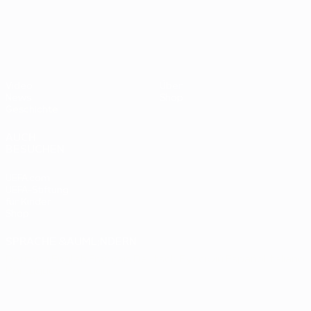
- BR
UEFA EURO 2028
gegen
Deutsc
Oranje
2:1
Video
Über
News
Shop
Geschichte
AUCH
BESUCHEN
UEFA.com
UEFA-Stiftung
für Kinder
Shop
SPRACHE &AUML;NDERN
Deutsch
English
Français
Deutsch
Русский
Español
Italiano
Português