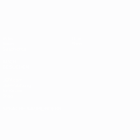
- BR
UEFA EURO 2028
gegen
Deutsc
Oranje
2:1
Video
Über
News
Shop
Geschichte
AUCH
BESUCHEN
UEFA.com
UEFA-Stiftung
für Kinder
Shop
SPRACHE &AUML;NDERN
Deutsch
English
Français
Deutsch
Русский
Español
Italiano
Português