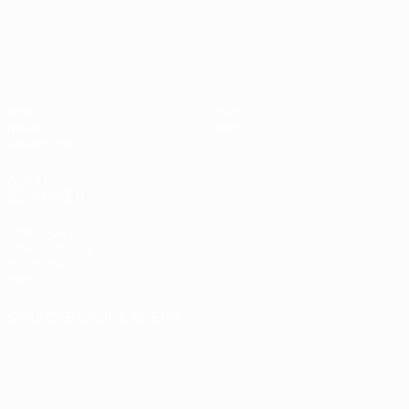
- BR
UEFA EURO 2028
gegen
Deutsc
Oranje
2:1
Video
Über
News
Shop
Geschichte
AUCH
BESUCHEN
UEFA.com
UEFA-Stiftung
für Kinder
Shop
SPRACHE &AUML;NDERN
Deutsch
English
Français
Deutsch
Русский
Español
Italiano
Português