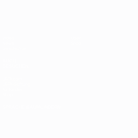
- BR
UEFA EURO 2028
gegen
Deutsc
Oranje
2:1
Video
Über
News
Shop
Geschichte
AUCH
BESUCHEN
UEFA.com
UEFA-Stiftung
für Kinder
Shop
SPRACHE &AUML;NDERN
Deutsch
English
Français
Deutsch
Русский
Español
Italiano
Português