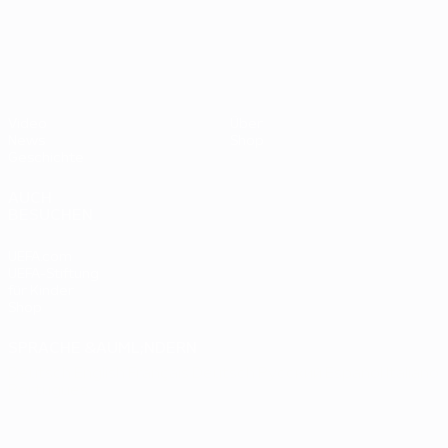
- BR
UEFA EURO 2028
gegen
Deutsc
Oranje
2:1
Video
Über
News
Shop
Geschichte
AUCH
BESUCHEN
UEFA.com
UEFA-Stiftung
für Kinder
Shop
SPRACHE &AUML;NDERN
Deutsch
English
Français
Deutsch
Русский
Español
Italiano
Português