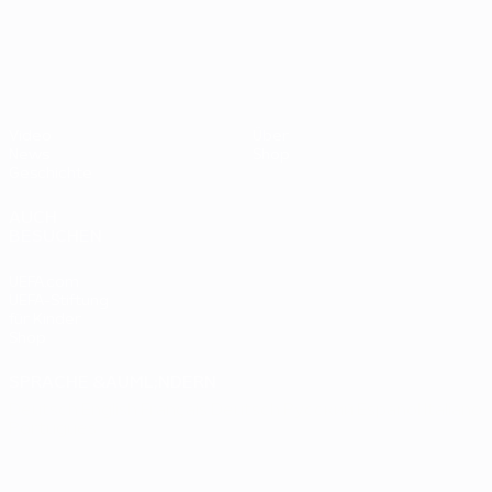
- BR
UEFA EURO 2028
gegen
Deutsc
Oranje
2:1
Video
Über
News
Shop
Geschichte
AUCH
BESUCHEN
UEFA.com
UEFA-Stiftung
für Kinder
Shop
SPRACHE &AUML;NDERN
Deutsch
English
Français
Deutsch
Русский
Español
Italiano
Português