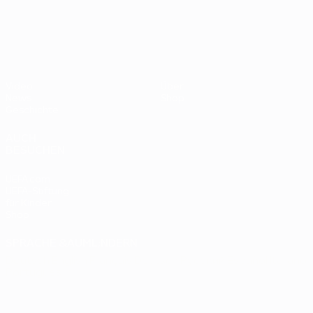
- BR
UEFA EURO 2028
gegen
Deutsc
Oranje
2:1
Video
Über
News
Shop
Geschichte
AUCH
BESUCHEN
UEFA.com
UEFA-Stiftung
für Kinder
Shop
SPRACHE &AUML;NDERN
Deutsch
English
Français
Deutsch
Русский
Español
Italiano
Português