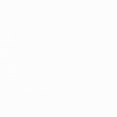
- BR
UEFA EURO 2028
gegen
Deutsc
Oranje
2:1
Video
Über
News
Shop
Geschichte
AUCH
BESUCHEN
UEFA.com
UEFA-Stiftung
für Kinder
Shop
SPRACHE &AUML;NDERN
Deutsch
English
Français
Deutsch
Русский
Español
Italiano
Português