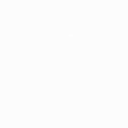
3:0
1960
2:1
hland
Über
Shop
Português