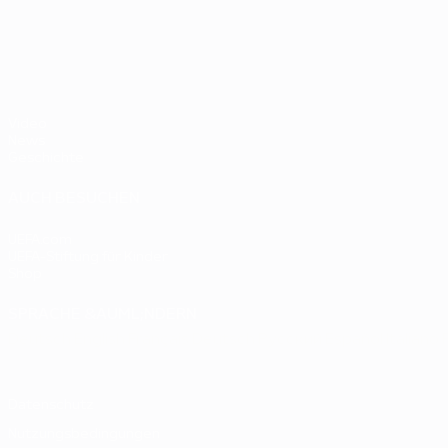
- BR
UEFA EURO 2028
gegen
Deutsc
Oranje
2:1
Video
News
Geschichte
AUCH BESUCHEN
UEFA.com
UEFA-Stiftung für Kinder
Shop
SPRACHE &AUML;NDERN
Deutsch
English
Français
Deutsch
Русский
Español
Italiano
Datenschutz
Nutzungsbedingungen