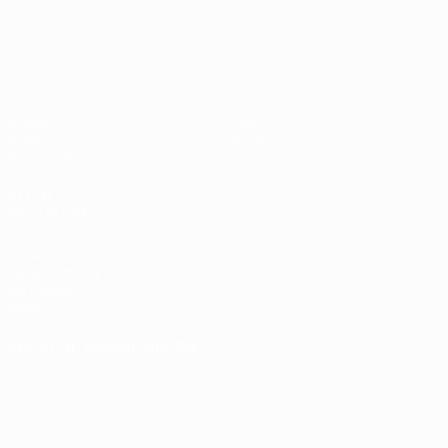
- BR
UEFA EURO 2028
gegen
Deutsc
Oranje
2:1
Video
Über
News
Shop
Geschichte
AUCH
BESUCHEN
UEFA.com
UEFA-Stiftung
für Kinder
Shop
SPRACHE &AUML;NDERN
Deutsch
English
Français
Deutsch
Русский
Español
Italiano
Português