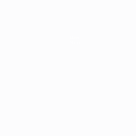
3:0
1960
2:1
hland
Über
Shop
Português