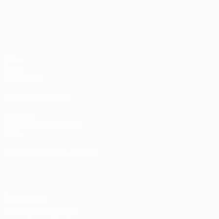
- BR
UEFA EURO 2028
gegen
Deutsc
Oranje
2:1
Video
News
Geschichte
AUCH BESUCHEN
UEFA.com
UEFA-Stiftung für Kinder
Shop
SPRACHE &AUML;NDERN
Deutsch
English
Français
Deutsch
Русский
Español
Italiano
Datenschutz
Nutzungsbedingungen