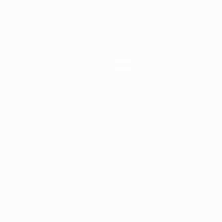
3:0
1960
2:1
hland
Über
Shop
Português