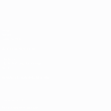
- BR
UEFA EURO 2028
gegen
Deutsc
Oranje
2:1
Video
News
Geschichte
AUCH BESUCHEN
UEFA.com
UEFA-Stiftung für Kinder
Shop
SPRACHE &AUML;NDERN
Deutsch
English
Français
Deutsch
Русский
Español
Italiano
Datenschutz
Nutzungsbedingungen