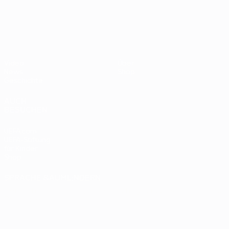
- BR
UEFA EURO 2028
gegen
Deutsc
Oranje
2:1
Video
Über
News
Shop
Geschichte
AUCH
BESUCHEN
UEFA.com
UEFA-Stiftung
für Kinder
Shop
SPRACHE &AUML;NDERN
Deutsch
English
Français
Deutsch
Русский
Español
Italiano
Português