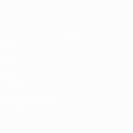
- BR
UEFA EURO 2028
gegen
Deutsc
Oranje
2:1
Video
Über
News
Shop
Geschichte
AUCH
BESUCHEN
UEFA.com
UEFA-Stiftung
für Kinder
Shop
SPRACHE &AUML;NDERN
Deutsch
English
Français
Deutsch
Русский
Español
Italiano
Português